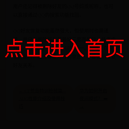
用户还记得被删除好友的QQ号码或昵称，也可
以直接通过QQ的搜索功能找回。
QQ好友恢复功能虽然强大，但使用时也需谨
慎。用户在删除好友前最好三思而后行，并考虑
点击进入首页
开启QQ好友备份功能，以防万一。同时，在恢
复好友时，也应尊重对方的意愿，不要强制恢复
好友关系。
← CF荒岛特训枪械篇—
华为如何开启
AUG性能介绍及使用技
夜间模式？ ➡️
巧
→