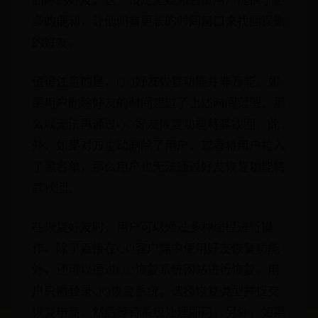
删除的好友。这一设定无疑为会员用户提供了更
多的便利，让他们有更长的时间窗口来找回误删
的好友。
值得注意的是，QQ好友恢复功能并非万能。如
果用户删除好友的时间超过了上述时间范围，那
么就无法再通过QQ好友恢复功能将其找回。此
外，如果对方主动删除了用户，或者将用户拉入
了黑名单，那么用户也无法通过好友恢复功能将
其找回。
在恢复好友时，用户可以通过多种途径进行操
作。除了直接在QQ客户端中使用好友恢复功能
外，还可以通过QQ恢复系统网站进行恢复。用
户只需登录QQ恢复系统，选择恢复类型并提交
恢复申请，然后等待系统处理即可。另外，如果