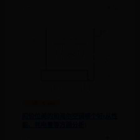
12-29
👁️ 814
Bet体育365验证提款
同价位美的和海尔空调哪个好(从性
能、耗电量等方面分析)
09-15
👁️ 5982