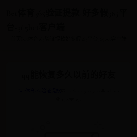
Bet体育365验证提款-好多假365平
台-365bet客户端
首页
Bet体育365验证提款
好多假365平台
365bet客户端
qq能恢复多久以前的好友
Bet体育365验证提款
📅 2026-02-19 22:32:43
👤 admin
👁️ 1501
❤️ 397