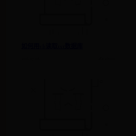
如何用vb读取txt数据库
2026-07-28
✍️ admin