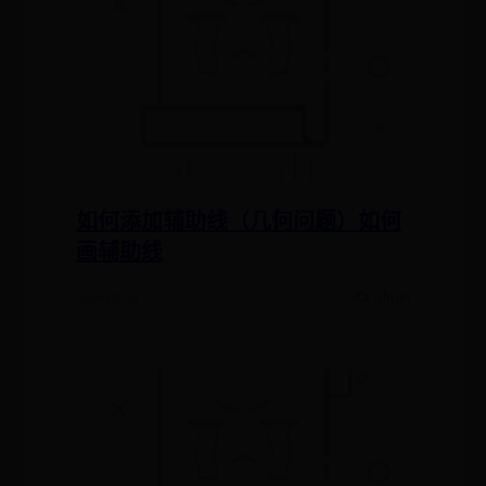
如何添加辅助线（几何问题）如何
画辅助线
2026-07-29
✍️ admin