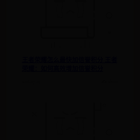
王者荣耀怎么最快加信誉积分 王者
荣耀：如何高效增加信誉积分
2026-07-25
✍️ admin