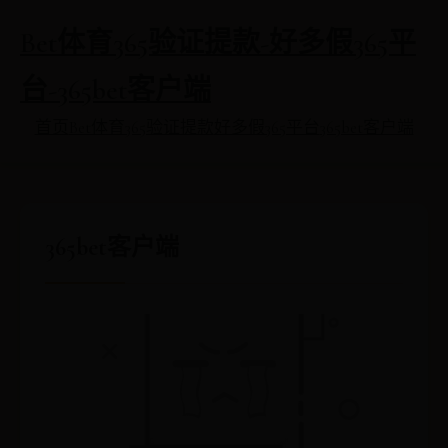
Bet体育365验证提款-好多假365平
台-365bet客户端
首页
Bet体育365验证提款
好多假365平台
365bet客户端
365bet客户端