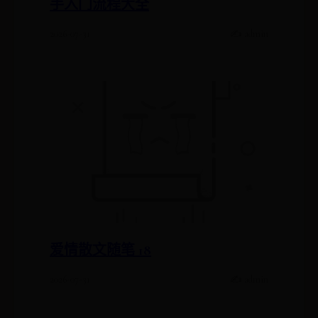
手入门流程大全
2026-07-31
✍️ admin
爱情散文随笔 18
2026-07-31
✍️ admin