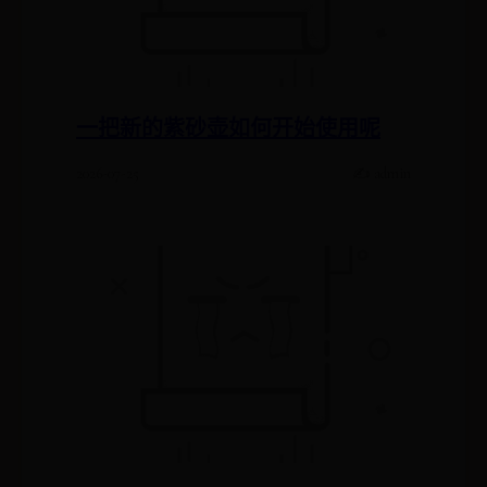
一把新的紫砂壶如何开始使用呢
2026-07-25
✍️ admin