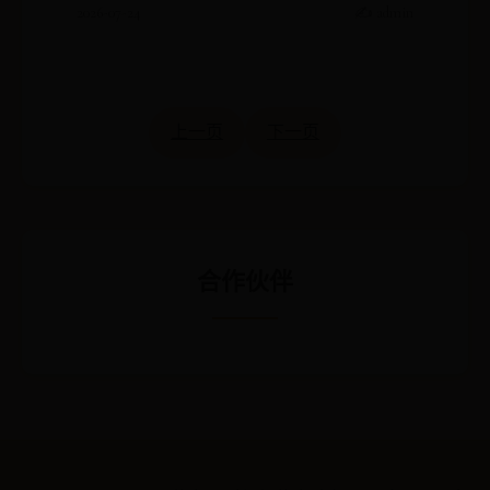
2026-07-24
✍️ admin
上一页
下一页
合作伙伴