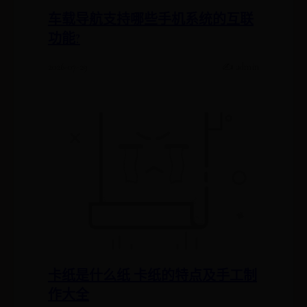
车载导航支持哪些手机系统的互联
功能?
2026-07-29
✍️ admin
卡纸是什么纸 卡纸的特点及手工制
作大全