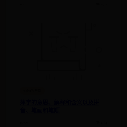
10-13
👁️ 1532
365bet客户端
萍字的意思、解释和含义以及拼
音、笔画和笔顺
10-06
👁️ 2164