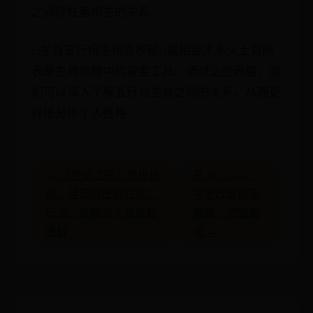
之间存在着相生的关系。
12生肖五行相生相克表和12属相金木水火土对照
表是生肖命理中的重要工具。通过这些表格，我
们可以深入了解五行与生肖之间的关系，从而更
好地分析个人性格
← 《堡垒之夜》终极指
在 Windows 7
南：建造射击双狂欢！
中更改鼠标灵
玩法、攻略与卡顿难题
敏度：完整指
速解
南 →