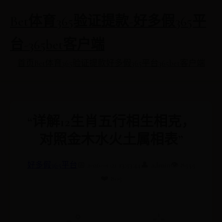
Bet体育365验证提款-好多假365平
台-365bet客户端
首页
Bet体育365验证提款
好多假365平台
365bet客户端
“详解12生肖五行相生相克，
对照金木水火土属相表”
好多假365平台
📅 2026-01-21 13:53:44
👤 admin
👁️ 8555
❤️ 805