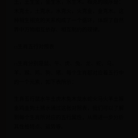
土，土生金，金生水，水生木。相克的顺序是：
木克土，土克水，水克火，火克金，金克木。这
种相生相克的关系构成了一个循环，体现了自然
界中万物相互依存、相互制约的规律。
12生肖五行对照表
12生肖分别是鼠、牛、虎、兔、龙、蛇、马、
羊、猴、鸡、狗、猪。每个生肖都对应着五行中
的一个元素，如下表所示：
生肖五行鼠水牛土虎木兔木龙水蛇火马火羊土猴
金鸡金狗土猪水通过这张对照表，我们可以了解
到每个生肖所对应的五行属性，从而进一步分析
其性格特点、运势等。