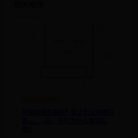
相关推荐
Bet体育365验证提款
听说眼镜是暴利？街上的太阳镜只
卖20、30元，你们为什么卖这么
贵？